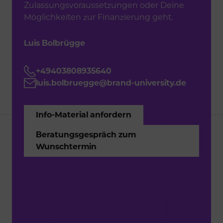
Zulassungsvoraussetzungen oder Deine
Möglichkeiten zur Finanzierung geht.
Luis Bolbrügge
+49403808935640
luis.bolbruegge@brand-university.de
I
n
f
o
-
M
a
t
e
r
i
a
l
a
n
f
o
r
d
e
r
n
B
e
r
a
t
u
n
g
s
g
e
s
p
r
ä
c
h
z
u
m
W
u
n
s
c
h
t
e
r
m
i
n