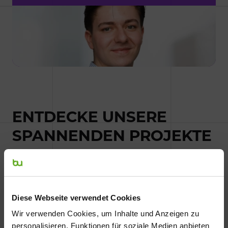
ENTDECKE UNSERE
SPANNENDEN PROJEKTE
Brand Innovation
Diese Webseite verwendet Cookies
Flensburger Brauerei
Wir verwenden Cookies, um Inhalte und Anzeigen zu
MOIA
Brand Management
personalisieren, Funktionen für soziale Medien anbieten