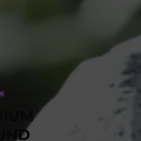
EN
DIUM
UND