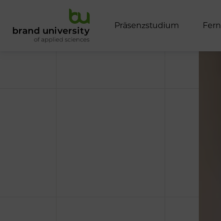
P
r
ä
s
e
n
z
s
t
u
d
i
u
m
F
e
r
n