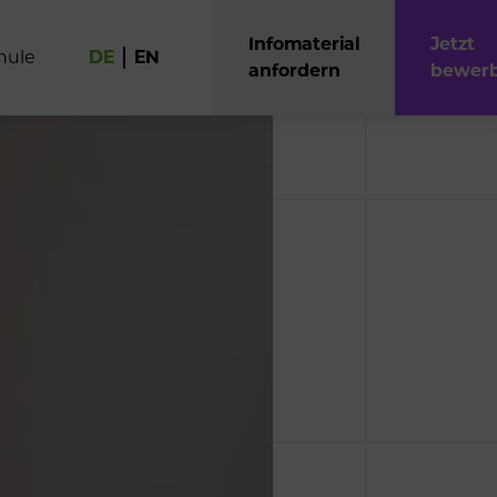
Infomaterial
Jetzt
h
u
l
e
DE
EN
anfordern
bewer