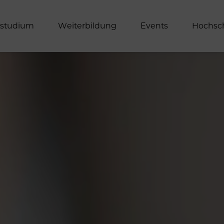
s
t
u
d
i
u
m
W
e
i
t
e
r
b
i
l
d
u
n
g
E
v
e
n
t
s
H
o
c
h
s
c