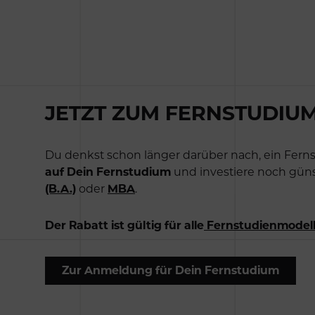
JETZT ZUM FERNSTUDIUM
Du denkst schon länger darüber nach, ein Fernst
auf Dein Fernstudium
und investiere noch güns
(B.A.)
oder
MBA
.
Der Rabatt ist gültig für alle
Fernstudienmodel
Z
u
r
A
n
m
e
l
d
u
n
g
f
ü
r
D
e
i
n
F
e
r
n
s
t
u
d
i
u
m