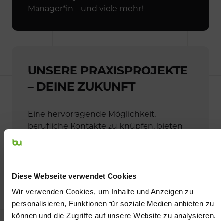
Manager*in – und viele mehr!
UNSERE PRAXISPROJEKTE
– DEINE ZUKUNFT
Eine hervorragende Möglichkeit,
berufliche Kontakte zu knüpfen, bieten
Dir die Praxisprojekte während des
Studiums. Hier kannst Du Dein Können
und Deine Kreativität unter Beweis
stellen – und vielleicht schon Deinen
Diese Webseite verwendet Cookies
zukünftigen Arbeitgeber überzeugen!
Wir verwenden Cookies, um Inhalte und Anzeigen zu
personalisieren, Funktionen für soziale Medien anbieten zu
Erfahre mehr über unsere vergangenen
können und die Zugriffe auf unsere Website zu analysieren.