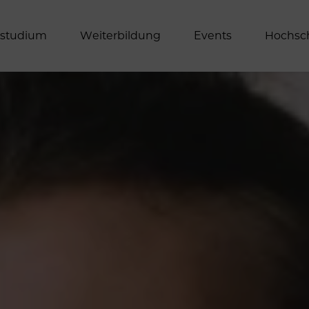
s
t
u
d
i
u
m
W
e
i
t
e
r
b
i
l
d
u
n
g
E
v
e
n
t
s
H
o
c
h
s
c