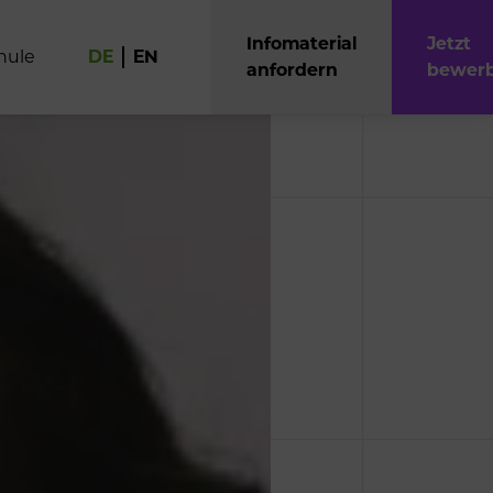
Infomaterial
Jetzt
h
u
l
e
DE
EN
anfordern
bewer