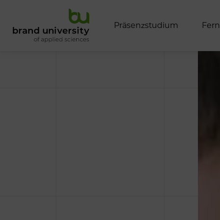
P
r
ä
s
e
n
z
s
t
u
d
i
u
m
F
e
r
n