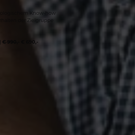
chologischem Know-how
halten der Zielgruppe
|
€ 990,-
€ 690,-